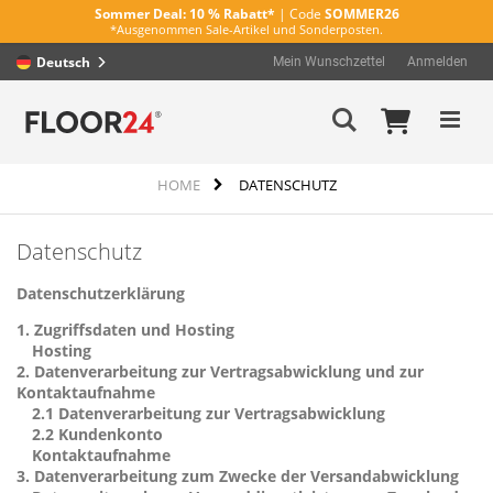
Sommer Deal:
10 % Rabatt*
| Code
SOMMER26
*Ausgenommen Sale-Artikel und Sonderposten.
Deutsch
Mein Wunschzettel
Anmelden
Direkt
Mein Wa
Suche
zum
Inhalt
HOME
DATENSCHUTZ
Datenschutz
Datenschutzerklärung
1.
Zugriffsdaten und Hosting
Hosting
2.
Datenverarbeitung zur Vertragsabwicklung und zur
Kontaktaufnahme
2.1
Datenverarbeitung zur Vertragsabwicklung
2.2
Kundenkonto
Kontaktaufnahme
3.
Datenverarbeitung zum Zwecke der Versandabwicklung