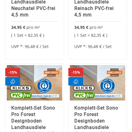
Landhausdiele
Landhausdiele
Neuchatel PVC-frei
Reinach PVC-frei
4,5 mm
4,5 mm
34,95 €
pro
m²
34,95 €
pro
m²
1 Set =
82,35 €
1 Set =
82,35 €
UVP *:
96,48 €
/ Set
UVP *:
96,48 €
/ Set
15%
15%
Komplett-Set Sono
Komplett-Set Sono
Pro Forest
Pro Forest
Designboden
Designboden
Landhausdiele
Landhausdiele