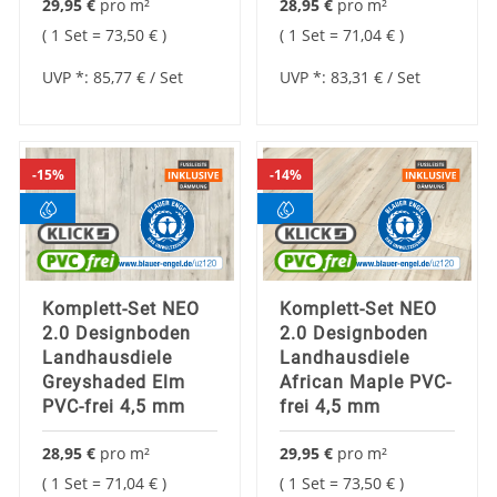
29,95 €
pro
m²
28,95 €
pro
m²
1 Set =
73,50 €
1 Set =
71,04 €
UVP *:
85,77 €
/ Set
UVP *:
83,31 €
/ Set
15%
14%
Komplett-Set NEO
Komplett-Set NEO
2.0 Designboden
2.0 Designboden
Landhausdiele
Landhausdiele
Greyshaded Elm
African Maple PVC-
PVC-frei 4,5 mm
frei 4,5 mm
28,95 €
pro
m²
29,95 €
pro
m²
1 Set =
71,04 €
1 Set =
73,50 €