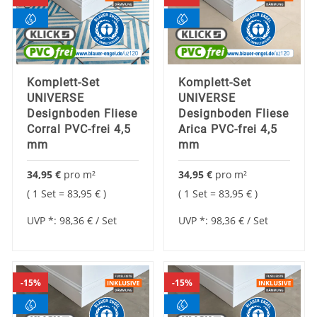
Komplett-Set
Komplett-Set
UNIVERSE
UNIVERSE
Designboden Fliese
Designboden Fliese
Corral PVC-frei 4,5
Arica PVC-frei 4,5
mm
mm
34,95 €
pro
m²
34,95 €
pro
m²
1 Set =
83,95 €
1 Set =
83,95 €
UVP *:
98,36 €
/ Set
UVP *:
98,36 €
/ Set
15%
15%