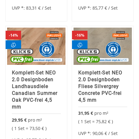
UVP *:
83,31 €
/ Set
UVP *:
85,77 €
/ Set
14%
16%
Komplett-Set NEO
Komplett-Set NEO
2.0 Designboden
2.0 Designboden
Landhausdiele
Fliese Silvergrey
Canadian Summer
Concrete PVC-frei
Oak PVC-frei 4,5
4,5 mm
mm
31,95 €
pro
m²
29,95 €
pro
m²
1 Set =
75,82 €
1 Set =
73,50 €
UVP *:
90,06 €
/ Set