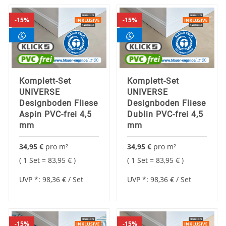
15%
15%
Komplett-Set
Komplett-Set
UNIVERSE
UNIVERSE
Designboden Fliese
Designboden Fliese
Aspin PVC-frei 4,5
Dublin PVC-frei 4,5
mm
mm
34,95 €
pro
m²
34,95 €
pro
m²
1 Set =
83,95 €
1 Set =
83,95 €
UVP *:
98,36 €
/ Set
UVP *:
98,36 €
/ Set
15%
15%