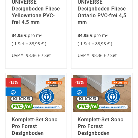
UNIVERSE
UNIVERSE
Designboden Fliese
Designboden Fliese
Yellowstone PVC-
Ontario PVC-frei 4,5
frei 4,5 mm
mm
34,95 €
pro
m²
34,95 €
pro
m²
1 Set =
83,95 €
1 Set =
83,95 €
UVP *:
98,36 €
/ Set
UVP *:
98,36 €
/ Set
15%
15%
Komplett-Set Sono
Komplett-Set Sono
Pro Forest
Pro Forest
Designboden
Designboden