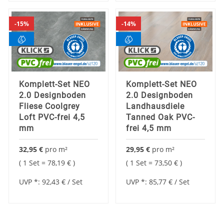
15%
14%
Komplett-Set NEO
Komplett-Set NEO
2.0 Designboden
2.0 Designboden
Fliese Coolgrey
Landhausdiele
Loft PVC-frei 4,5
Tanned Oak PVC-
mm
frei 4,5 mm
32,95 €
pro
m²
29,95 €
pro
m²
1 Set =
78,19 €
1 Set =
73,50 €
UVP *:
92,43 €
/ Set
UVP *:
85,77 €
/ Set