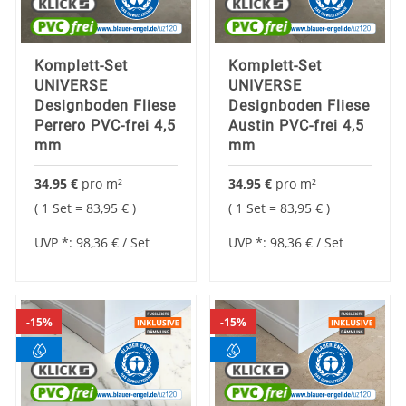
Komplett-Set
Komplett-Set
UNIVERSE
UNIVERSE
Designboden Fliese
Designboden Fliese
Perrero PVC-frei 4,5
Austin PVC-frei 4,5
mm
mm
34,95 €
pro
m²
34,95 €
pro
m²
1 Set =
83,95 €
1 Set =
83,95 €
UVP *:
98,36 €
/ Set
UVP *:
98,36 €
/ Set
15%
15%