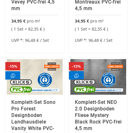
Vevey PVC-frei 4,5
Montreaux PVC-frei
mm
4,5 mm
34,95 €
pro
m²
34,95 €
pro
m²
1 Set =
82,35 €
1 Set =
82,35 €
UVP *:
96,48 €
/ Set
UVP *:
96,48 €
/ Set
15%
15%
Komplett-Set Sono
Komplett-Set NEO
Pro Forest
2.0 Designboden
Designboden
Fliese Mystery
Landhausdiele
Black Rock PVC-frei
Vanity White PVC-
4,5 mm