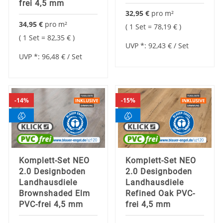
frei 4,5 mm
32,95 €
pro
m²
34,95 €
pro
m²
1 Set =
78,19 €
1 Set =
82,35 €
UVP *:
92,43 €
/ Set
UVP *:
96,48 €
/ Set
14%
15%
Komplett-Set NEO
Komplett-Set NEO
2.0 Designboden
2.0 Designboden
Landhausdiele
Landhausdiele
Brownshaded Elm
Refined Oak PVC-
PVC-frei 4,5 mm
frei 4,5 mm