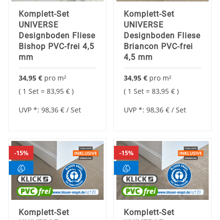
Komplett-Set
Komplett-Set
UNIVERSE
UNIVERSE
Designboden Fliese
Designboden Fliese
Bishop PVC-frei 4,5
Briancon PVC-frei
mm
4,5 mm
34,95 €
pro
m²
34,95 €
pro
m²
1 Set =
83,95 €
1 Set =
83,95 €
UVP *:
98,36 €
/ Set
UVP *:
98,36 €
/ Set
15%
15%
Komplett-Set
Komplett-Set