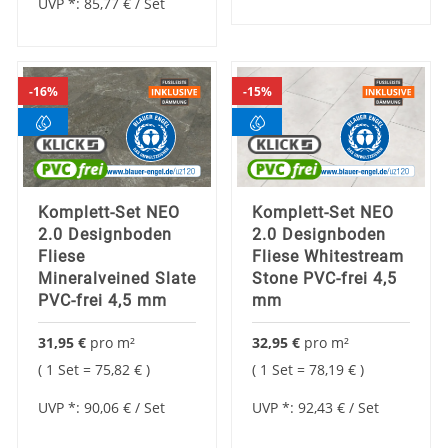
UVP *:
85,77 €
/ Set
16%
15%
Komplett-Set NEO
Komplett-Set NEO
2.0 Designboden
2.0 Designboden
Fliese
Fliese Whitestream
Mineralveined Slate
Stone PVC-frei 4,5
PVC-frei 4,5 mm
mm
31,95 €
pro
m²
32,95 €
pro
m²
1 Set =
75,82 €
1 Set =
78,19 €
UVP *:
90,06 €
/ Set
UVP *:
92,43 €
/ Set