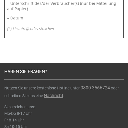
– Unterschrift des/der Verbraucher(s) (nur bei Mitteilung
auf Papier)
– Datum
(*) Unzutreffendes streichen.
HABEN SIE FRAGEN?
0800 3566724
Nutzen Sie unsere kostenlose Hotline unter
oder
Nachricht
schreiben Sie uns eine
.
Sie erreichen uns:
Mo-Do 8-17 Uhr
Fr 8-14 Uhr
Sa 10-15 Uhr