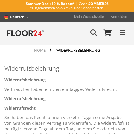
Sommer Deal:
10 % Rabatt*
| Code
SOMMER26
*Ausgenommen Sale-Artikel und Sonderposten.
Deutsch
Mein Wunschzettel
Anmelden
Direkt
Mein Wa
Suche
zum
Inhalt
HOME
WIDERRUFSBELEHRUNG
Widerrufsbelehrung
Widerrufsbelehrung
Verbraucher haben ein vierzehntägiges Widerrufsrecht.
Widerrufsbelehrung
Widerrufsrecht
Sie haben das Recht, binnen vierzehn Tagen ohne Angabe
von Gründen diesen Vertrag zu widerrufen. Die Widerrufsfrist
beträgt vierzehn Tage ab dem Tag , an dem Sie oder ein von