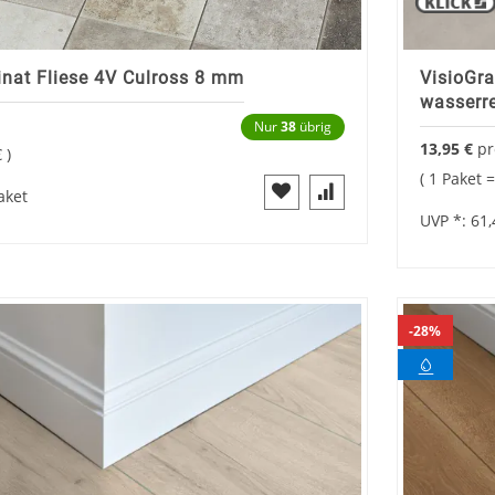
at Fliese 4V Culross 8 mm
VisioGra
wasserr
Nur
38
übrig
13,95 €
p
€
1 Paket 
aket
UVP *:
61,
28%