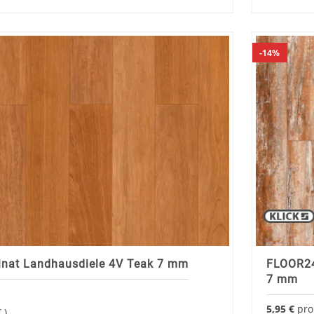
14%
nat Landhausdiele 4V Teak 7 mm
FLOOR24
7 mm
5,95 €
pr
€