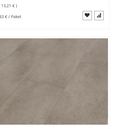
=
13,21 €
43 €
/ Paket