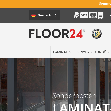
Sommer
Deutsch
H
Direkt
zum
Inhalt
LAMINAT
VINYL-/DESIGNBÖDE
Sonderposten
LAMINAT