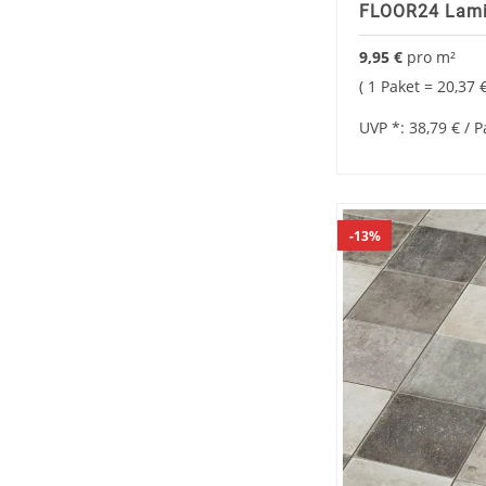
FLOOR24 Lami
9,95 €
pro
m²
1 Paket =
20,37 
UVP *:
38,79 €
/ P
13%