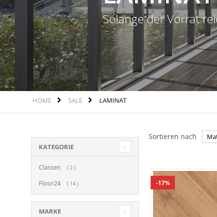
Solange der Vorrat rei
HOME
SALE
LAMINAT
Sortieren nach
KATEGORIE
Classen
Stück
2
Floor24
17%
Stück
14
MARKE