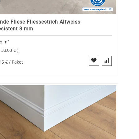
nde Fliese Fliessestrich Altweiss
esistent 8 mm
ro
m²
=
33,03 €
45 €
/ Paket