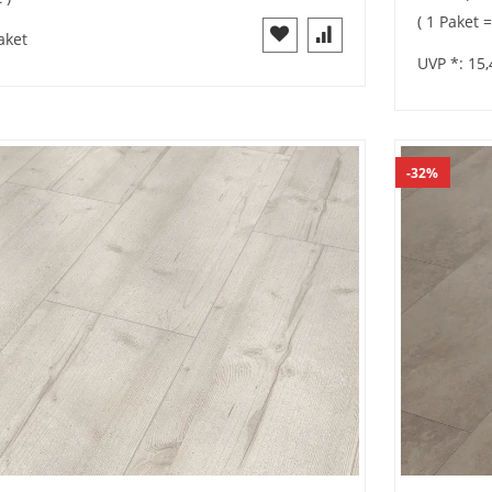
1 Paket 
aket
UVP *:
15,
32%