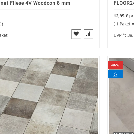
nat Fliese 4V Woodcon 8 mm
FLOOR24
12,95 €
p
€
1 Paket 
aket
UVP *:
38,
46%