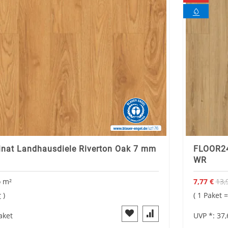
nat Landhausdiele Riverton Oak 7 mm
FLOOR24
WR
o
m²
7,77 €
13,
angebot
1 Paket 
€
aket
UVP *:
37,