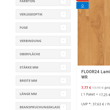
FARBTON
VERLEGEOPTIK
FUGE
VERBINDUNG
OBERFLÄCHE
STÄRKE MM
FLOOR24 Lami
WR
BREITE MM
7,77 €
13,95 €
pr
LÄNGE MM
Sonder
1 Paket =
17,25 
UVP *:
37,63 €
/ P
BEANSPRUCHUNGSKLASSE