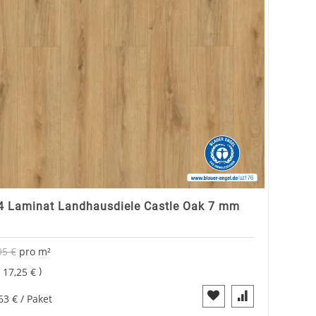
 Laminat Landhausdiele Castle Oak 7 mm
95 €
pro
m²
Sonderangebot
=
17,25 €
63 €
/ Paket