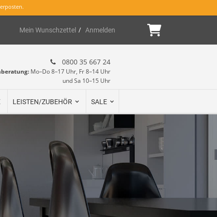
erposten.
Mein Warenk
Mein Wunschzettel
Anmelden
0800 35 667 24
hberatung:
Mo–Do 8–17 Uhr, Fr 8–14 Uhr
und Sa 10–15 Uhr
E
LEISTEN/ZUBEHÖR
SALE