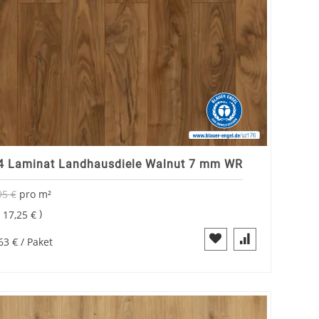
 Laminat Landhausdiele Walnut 7 mm WR
95 €
pro
m²
Sonderangebot
=
17,25 €
63 €
/ Paket