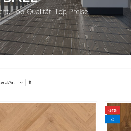
cht. Top-Qualität. Top-Preise.
In
absteigender
Reihenfolge
54%