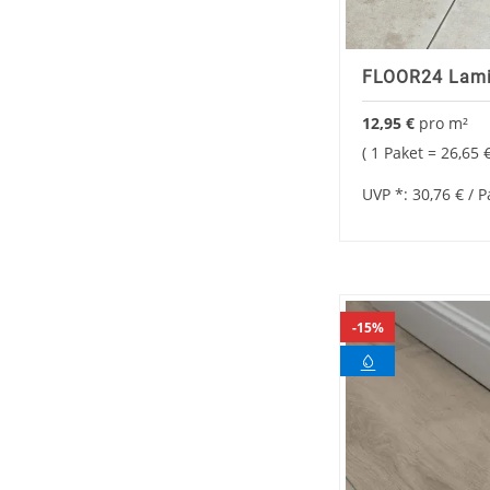
FLOOR24 Lamin
12,95 €
pro
m²
1 Paket =
26,65 
UVP *:
30,76 €
/ P
15%