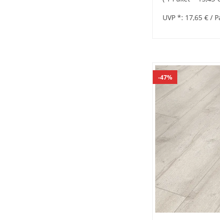
UVP *:
17,65 €
/ P
47%