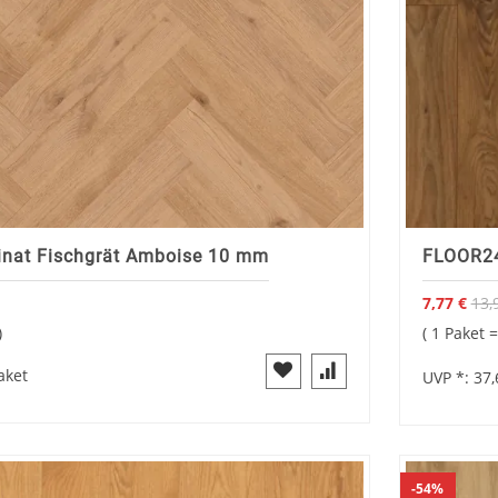
nat Fischgrät Amboise 10 mm
FLOOR24
7,77 €
13,
1 Paket 
aket
UVP *:
37,
54%