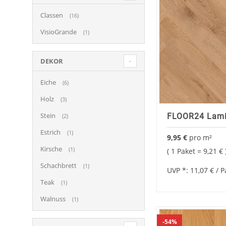
Classen
16
VisioGrande
1
DEKOR
Eiche
6
Holz
3
Stein
FLOOR24 Lami
2
Estrich
1
9,95 €
pro
m²
Kirsche
1
1 Paket =
9,21 €
Schachbrett
1
UVP *:
11,07 €
/ P
Teak
1
Walnuss
1
54%