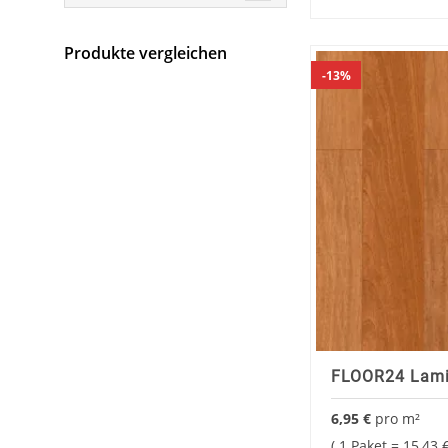
Produkte vergleichen
13%
FLOOR24 Lami
6,95 €
pro
m²
1 Paket =
15,43 