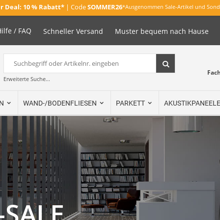
 Deal:
10 % Rabatt*
| Code
SOMMER26
*Ausgenommen Sale-Artikel und Sond
ilfe / FAQ
Schneller Versand
Muster bequem nach Hause
Suche
Suche
Fac
Erweiterte Suche...
N
WAND-/BODENFLIESEN
PARKETT
AKUSTIKPANEEL
-SALE