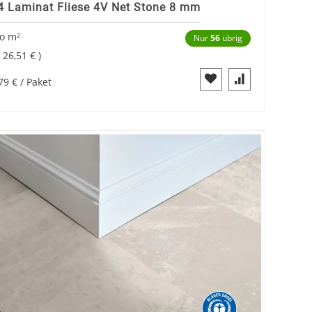
 Laminat Fliese 4V Net Stone 8 mm
ro
m²
Nur
56
übrig
=
26,51 €
79 €
/ Paket