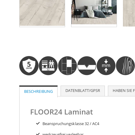
Zum
Anfang
der
Bildergalerie
springen
DATENBLATT/GPSR
HABEN SIE 
BESCHREIBUNG
FLOOR24 Laminat
Beanspruchungsklasse 32 / AC4
werkzeugfrei verlegbar