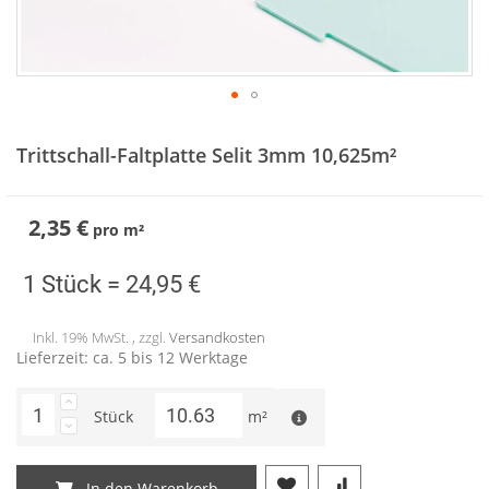
Zum
Anfang
Trittschall-Faltplatte Selit 3mm 10,625m²
der
Bildergalerie
springen
2,35 €
pro
m²
1 Stück =
24,95 €
Inkl. 19% MwSt. , zzgl.
Versandkosten
Lieferzeit: ca. 5 bis 12 Werktage
Stück
m²
In den Warenkorb