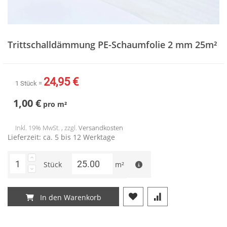
Zum
Anfang
Trittschalldämmung PE-Schaumfolie 2 mm 25m²
der
Bildergalerie
springen
24,95 €
1 Stück =
1,00 €
pro
m²
Inkl. 19% MwSt. , zzgl.
Versandkosten
Lieferzeit: ca. 5 bis 12 Werktage
Stück
m²
In den Warenkorb