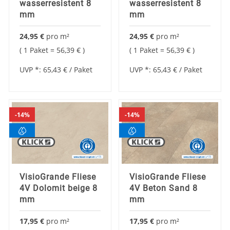
wasserresistent 8
wasserresistent 8
mm
mm
24,95 €
pro
m²
24,95 €
pro
m²
1 Paket =
56,39 €
1 Paket =
56,39 €
UVP *:
65,43 €
/ Paket
UVP *:
65,43 €
/ Paket
14%
14%
VisioGrande Fliese
VisioGrande Fliese
4V Dolomit beige 8
4V Beton Sand 8
mm
mm
17,95 €
pro
m²
17,95 €
pro
m²