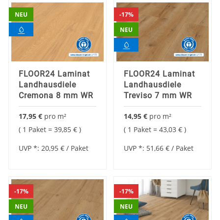
NEU
17%
NEU
FLOOR24 Laminat
FLOOR24 Laminat
Landhausdiele
Landhausdiele
Cremona 8 mm WR
Treviso 7 mm WR
17,95 €
pro
m²
14,95 €
pro
m²
1 Paket =
39,85 €
1 Paket =
43,03 €
UVP *:
20,95 €
/ Paket
UVP *:
51,66 €
/ Paket
17%
17%
NEU
NEU