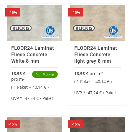
15%
15%
FLOOR24 Laminat
FLOOR24 Laminat
Fliese Concrete
Fliese Concrete
White 8 mm
light grey 8 mm
16,95 €
16,95 €
pro
m²
Nur
4
übrig
pro
m²
1 Paket =
40,14 €
1 Paket =
40,14 €
UVP *:
47,24 €
/ Paket
UVP *:
47,24 €
/ Paket
15%
15%