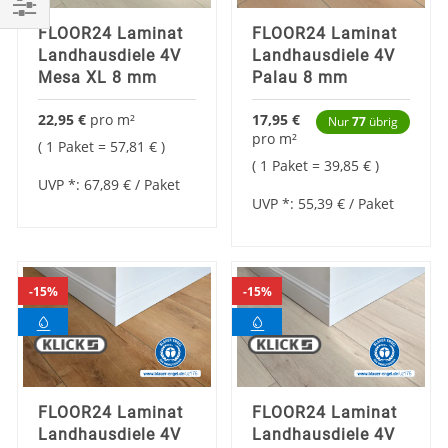
Einkaufen
FLOOR24 Laminat
FLOOR24 Laminat
Landhausdiele 4V
Landhausdiele 4V
nach
Mesa XL 8 mm
Palau 8 mm
22,95 €
pro
m²
17,95 €
Nur
77
übrig
pro
m²
1 Paket =
57,81 €
1 Paket =
39,85 €
UVP *:
67,89 €
/ Paket
UVP *:
55,39 €
/ Paket
15%
15%
FLOOR24 Laminat
FLOOR24 Laminat
Landhausdiele 4V
Landhausdiele 4V