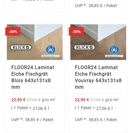
UVP *:
38,85 €
/ Paket
30%
30%
FLOOR24 Laminat
FLOOR24 Laminat
Eiche Fischgrät
Eiche Fischgrät
Blois 643x131x8
Vouvray 643x131x8
mm
mm
22,95 €
27,95 €
pro
m²
22,95 €
27,95 €
pro
m²
Sonderangebot
Sonderangebot
1 Paket =
1 Paket =
27,06 €
27,06 €
UVP *:
38,85 €
/ Paket
UVP *:
38,85 €
/ Paket