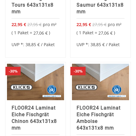
Tours 643x131x8
Saumur 643x131x8
mm
mm
22,95 €
27,95 €
pro
m²
22,95 €
27,95 €
pro
m²
Sonderangebot
Sonderangebot
1 Paket =
1 Paket =
27,06 €
27,06 €
UVP *:
38,85 €
/ Paket
UVP *:
38,85 €
/ Paket
30%
30%
FLOOR24 Laminat
FLOOR24 Laminat
Eiche Fischgrät
Eiche Fischgrät
Chinon 643x131x8
Amboise
mm
643x131x8 mm