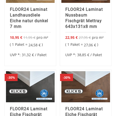
FLOOR24 Laminat
FLOOR24 Laminat
Landhausdiele
Nussbaum
Eiche natur dunkel
Fischgrät Mettray
7 mm
643x131x8 mm
10,95 €
11,95 €
pro
m²
22,95 €
27,95 €
pro
m²
Sonderangebot
Sonderangebot
1 Paket =
1 Paket =
24,58 €
27,06 €
UVP *:
31,32 €
/ Paket
UVP *:
38,85 €
/ Paket
30%
30%
FLOOR24 Laminat
FLOOR24 Laminat
Eiche Fischgrät
Eiche Fischgrät