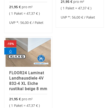
21,95 €
pro
m²
21,95 €
pro
m²
1 Paket =
47,37 €
1 Paket =
47,37 €
UVP *:
56,00 €
/ Paket
UVP *:
56,00 €
/ Paket
15%
FLOOR24 Laminat
Landhausdiele 4V
832-4 XL Eiche
rustikal beige 8 mm
21,95 €
pro
m²
1 Paket =
47,37 €