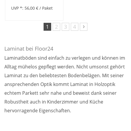
UVP *:
56,00 €
/ Paket
Seite
Sie lesen gerade Seite
Seite
Seite
Seite
Seite
Weiter
1
2
3
4
Laminat bei Floor24
Laminatböden sind einfach zu verlegen und können im
Alltag mühelos gepflegt werden. Nicht umsonst gehört
Laminat zu den beliebtesten Bodenbelägen. Mit seiner
ansprechenden Optik kommt Laminat in Holzoptik
echtem Parkett sehr nahe und beweist dank seiner
Robustheit auch in Kinderzimmer und Küche
hervorragende Eigenschaften.