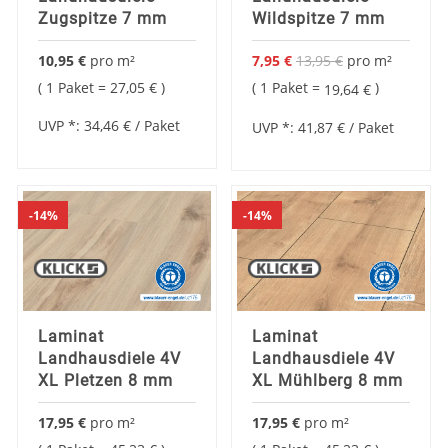
Zugspitze 7 mm
Wildspitze 7 mm
10,95 €
pro
m²
7,95 €
13,95 €
pro
m²
Sonderangebot
1 Paket =
27,05 €
1 Paket =
19,64 €
UVP *:
34,46 €
/ Paket
UVP *:
41,87 €
/ Paket
14%
14%
Laminat
Laminat
Landhausdiele 4V
Landhausdiele 4V
XL Pletzen 8 mm
XL Mühlberg 8 mm
17,95 €
pro
m²
17,95 €
pro
m²