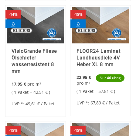
14%
15%
VisioGrande Fliese
FLOOR24 Laminat
Ölschiefer
Landhausdiele 4V
wasserresistent 8
Heber XL 8 mm
mm
22,95 €
Nur
46
übrig
pro
m²
17,95 €
pro
m²
1 Paket =
57,81 €
1 Paket =
42,51 €
UVP *:
67,89 €
/ Paket
UVP *:
49,61 €
/ Paket
15%
15%