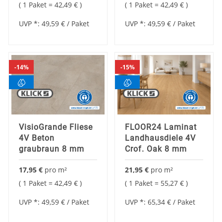
1 Paket =
42,49 €
1 Paket =
42,49 €
UVP *:
49,59 €
/ Paket
UVP *:
49,59 €
/ Paket
14%
15%
VisioGrande Fliese
FLOOR24 Laminat
4V Beton
Landhausdiele 4V
graubraun 8 mm
Crof. Oak 8 mm
17,95 €
pro
m²
21,95 €
pro
m²
1 Paket =
42,49 €
1 Paket =
55,27 €
UVP *:
49,59 €
/ Paket
UVP *:
65,34 €
/ Paket