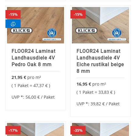
15%
15%
FLOOR24 Laminat
FLOOR24 Laminat
Landhausdiele 4V
Landhausdiele 4V
Pedro Oak 8 mm
Eiche rustikal beige
8 mm
21,95 €
pro
m²
16,95 €
pro
m²
1 Paket =
47,37 €
1 Paket =
33,83 €
UVP *:
56,00 €
/ Paket
UVP *:
39,82 €
/ Paket
17%
35%