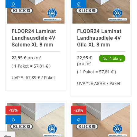
FLOOR24 Laminat
FLOOR24 Laminat
Landhausdiele 4V
Landhausdiele 4V
Salome XL 8 mm
Gila XL 8 mm
22,95 €
pro
m²
22,95 €
Nur
1
übrig
pro
m²
1 Paket =
57,81 €
1 Paket =
57,81 €
UVP *:
67,89 €
/ Paket
UVP *:
67,89 €
/ Paket
15%
28%