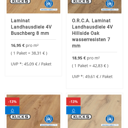
Laminat
O.R.C.A. Laminat
Landhausdiele 4V
Landhausdiele 4V
Buschberg 8 mm
Hillside Oak
wasserresisten 7
16,95 €
pro
m²
mm
1 Paket =
38,31 €
18,95 €
pro
m²
UVP *:
45,09 €
/ Paket
1 Paket =
42,83 €
UVP *:
49,61 €
/ Paket
13%
13%