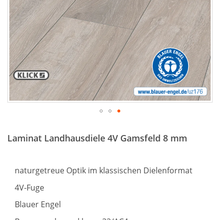
Zum
Anfang
Laminat Landhausdiele 4V Gamsfeld 8 mm
der
Bildergalerie
springen
naturgetreue Optik im klassischen Dielenformat
4V-Fuge
Blauer Engel