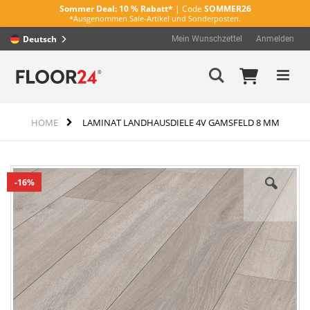
Sommer Deal:
10 % Rabatt*
| Code
SOMMER26
*Ausgenommen Sale-Artikel und Sonderposten.
Deutsch
Mein Wunschzettel
Anmelden
Direkt
Mein Wa
Suche
zum
Inhalt
HOME
LAMINAT LANDHAUSDIELE 4V GAMSFELD 8 MM
Zum
16%
Ende
der
Bildergalerie
springen