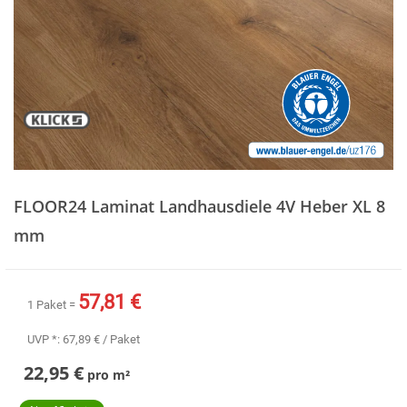
Zum
Anfang
FLOOR24 Laminat Landhausdiele 4V Heber XL 8
der
Bildergalerie
mm
springen
57,81 €
1 Paket =
UVP *:
67,89 €
/ Paket
22,95 €
pro
m²