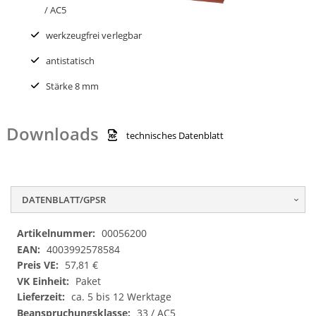
/ AC5
werkzeugfrei verlegbar
antistatisch
Stärke 8 mm
Downloads
technisches Datenblatt
DATENBLATT/GPSR
Datenblatt/GPSR
00056200
4003992578584
57,81 €
Paket
ca. 5 bis 12 Werktage
33 / AC5