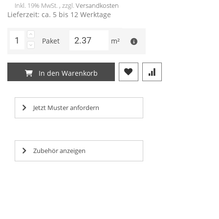
Inkl. 19% MwSt. , zzgl.
Versandkosten
Lieferzeit: ca. 5 bis 12 Werktage
Paket
m²
In den Warenkorb
Jetzt Muster anfordern
Zubehör anzeigen
Lorem ipsum dolor sit amet, consectetur adipisicing elit,
Lorem ipsum dolor sit amet, consectetur adipisicing elit,
Lorem ipsum dolor sit amet, consectetur adipisicing elit,