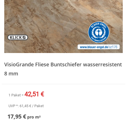
Zum
Anfang
VisioGrande Fliese Buntschiefer wasserresistent
der
Bildergalerie
8 mm
springen
42,51 €
1 Paket =
UVP *:
61,45 €
/ Paket
17,95 €
pro
m²