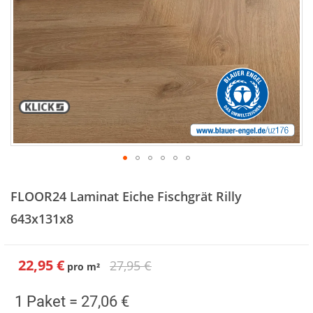
Zum
Anfang
FLOOR24 Laminat Eiche Fischgrät Rilly
der
Bildergalerie
643x131x8
springen
22,95 €
27,95 €
pro
m²
Sonderangebot
1 Paket =
27,06 €