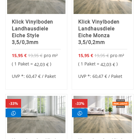
Klick Vinylboden
Klick Vinylboden
Landhausdiele
Landhausdiele
Eiche Style
Eiche Monza
3,5/0,3mm
3,5/0,2mm
15,95 €
19,95 €
pro
m²
15,95 €
19,95 €
pro
m²
Sonderangebot
Sonderangebot
1 Paket =
1 Paket =
42,03 €
42,03 €
UVP *:
60,47 €
/ Paket
UVP *:
60,47 €
/ Paket
33%
33%