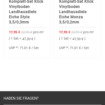
Komplett-Set Klick
Komplett-Set Klick
Vinylboden
Vinylboden
Landhausdiele
Landhausdiele
Eiche Style
Eiche Monza
3,5/0,3mm
3,5/0,2mm
17,95 €
22,95 €
pro
m²
17,95 €
22,95 €
pro
m²
Sonderangebot
Sonderangebot
1 Set =
1 Set =
47,30 €
47,30 €
UVP *:
71,01 €
/ Set
UVP *:
71,01 €
/ Set
HABEN SIE FRAGEN?