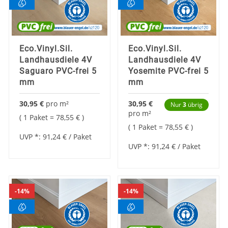
Eco.Vinyl.Sil.
Eco.Vinyl.Sil.
Landhausdiele 4V
Landhausdiele 4V
Saguaro PVC-frei 5
Yosemite PVC-frei 5
mm
mm
30,95 €
pro
m²
30,95 €
Nur
3
übrig
pro
m²
1 Paket =
78,55 €
1 Paket =
78,55 €
UVP *:
91,24 €
/ Paket
UVP *:
91,24 €
/ Paket
14%
14%