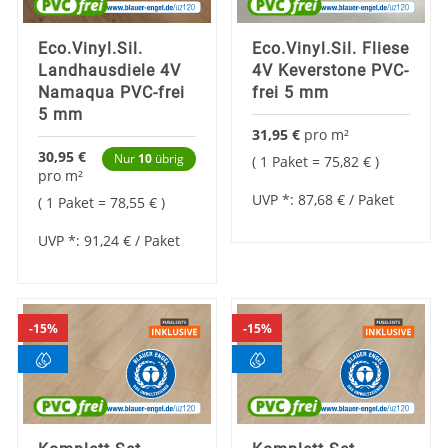
Eco.Vinyl.Sil.
Eco.Vinyl.Sil. Fliese
Landhausdiele 4V
4V Keverstone PVC-
Namaqua PVC-frei
frei 5 mm
5 mm
31,95 €
pro
m²
30,95 €
Nur
10
übrig
1 Paket =
75,82 €
pro
m²
UVP *:
87,68 €
/ Paket
1 Paket =
78,55 €
UVP *:
91,24 €
/ Paket
15%
15%