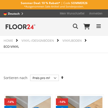
Sommer Deal:
10 % Rabatt*
| Code
SOMMER26
*Ausgenommen Sale-Artikel und Sonderposten.
Deutsch
Mein Wunschzettel
Anmelden
Direkt
Mein Wa
Suche
zum
Inhalt
HOME
VINYL-/DESIGNBÖDEN
VINYLBODEN
ECO VINYL
In
Sortieren nach
absteigender
Reihenfolge
14%
14%