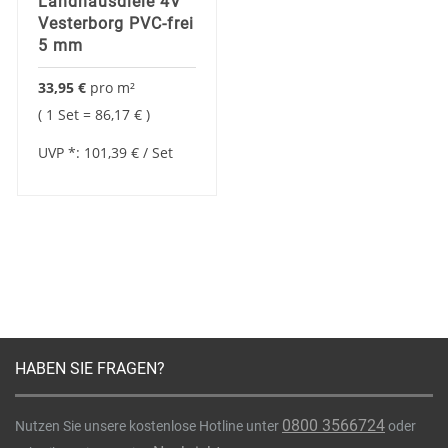
Landhausdiele 4V
Vesterborg PVC-frei
5 mm
33,95 €
pro
m²
1 Set =
86,17 €
UVP *:
101,39 €
/ Set
HABEN SIE FRAGEN?
0800 3566724
Nutzen Sie unsere kostenlose Hotline unter
oder