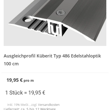
Zum
Anfang
Ausgleichprofil Küberit Typ 486 Edelstahloptik
der
Bildergalerie
100 cm
springen
19,95 €
pro
m
1 Stück =
19,95 €
Inkl. 19% MwSt. , zzgl.
Versandkosten
Lieferzeit: ca. 5 bis 12 Werktage