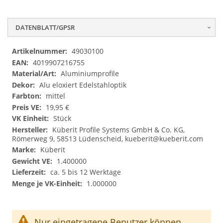
DATENBLATT/GPSR
Datenblatt/GPSR
49030100
4019907216755
Aluminiumprofile
Alu eloxiert Edelstahloptik
mittel
19,95 €
Stück
Küberit Profile Systems GmbH & Co. KG,
Römerweg 9, 58513 Lüdenscheid,
kueberit@kueberit.com
Küberit
1.400000
ca. 5 bis 12 Werktage
1.000000
Nur eingetragene Benutzer können