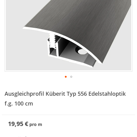
Zum
Anfang
Ausgleichprofil Küberit Typ 556 Edelstahloptik
der
Bildergalerie
f.g. 100 cm
springen
19,95 €
pro
m