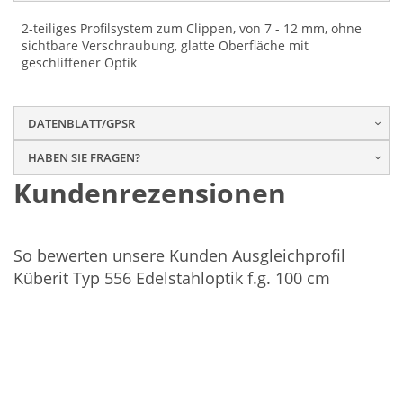
exercitation ullamco laboris nisi ut aliquip ex ea
exercitation ullamco laboris nisi ut aliquip ex ea
commodo consequat.
commodo consequat.
commodo consequat.
2-teiliges Profilsystem zum Clippen, von 7 - 12 mm, ohne
sichtbare Verschraubung, glatte Oberfläche mit
geschliffener Optik
DATENBLATT/GPSR
HABEN SIE FRAGEN?
Kundenrezensionen
So bewerten unsere Kunden Ausgleichprofil
Küberit Typ 556 Edelstahloptik f.g. 100 cm