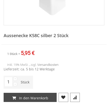
Zum
Anfang
Aussenecke K58C silber 2 Stück
der
Bildergalerie
springen
5,95 €
1 Stück =
Inkl. 19% MwSt. , zzgl.
Versandkosten
Lieferzeit: ca. 5 bis 12 Werktage
Stück
In den Warenkorb