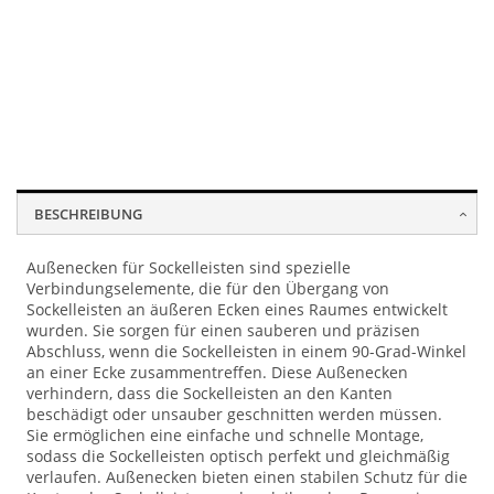
Lorem ipsum dolor sit amet, consectetur adipisicing elit,
Lorem ipsum dolor sit amet, consectetur adipisicing elit,
Lorem ipsum dolor sit amet, consectetur adipisicing elit,
sed do eiusmod tempor incididunt ut labore et dolore
sed do eiusmod tempor incididunt ut labore et dolore
sed do eiusmod tempor incididunt ut labore et dolore
magna aliqua. Ut enim ad minim veniam, quis nostrud
magna aliqua. Ut enim ad minim veniam, quis nostrud
magna aliqua. Ut enim ad minim veniam, quis nostrud
BESCHREIBUNG
exercitation ullamco laboris nisi ut aliquip ex ea
exercitation ullamco laboris nisi ut aliquip ex ea
exercitation ullamco laboris nisi ut aliquip ex ea
commodo consequat.
commodo consequat.
commodo consequat.
Außenecken für Sockelleisten sind spezielle
Verbindungselemente, die für den Übergang von
Sockelleisten an äußeren Ecken eines Raumes entwickelt
wurden. Sie sorgen für einen sauberen und präzisen
Abschluss, wenn die Sockelleisten in einem 90-Grad-Winkel
an einer Ecke zusammentreffen. Diese Außenecken
verhindern, dass die Sockelleisten an den Kanten
beschädigt oder unsauber geschnitten werden müssen.
Sie ermöglichen eine einfache und schnelle Montage,
sodass die Sockelleisten optisch perfekt und gleichmäßig
verlaufen. Außenecken bieten einen stabilen Schutz für die