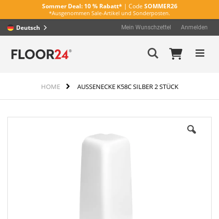
Sommer Deal:
10 % Rabatt*
| Code
SOMMER26
*Ausgenommen Sale-Artikel und Sonderposten.
Deutsch
Mein Wunschzettel
Anmelden
Direkt
Mein Wa
Suche
zum
Inhalt
HOME
AUSSENECKE K58C SILBER 2 STÜCK
Zum
Ende
der
Bildergalerie
springen