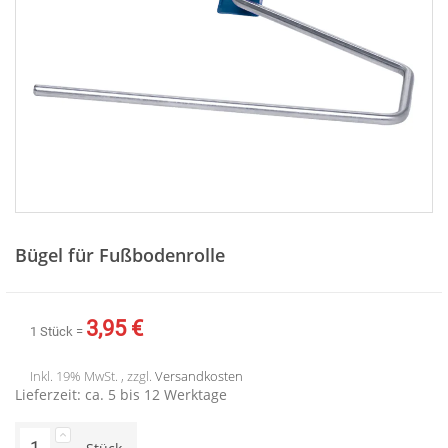
Zum
Anfang
Bügel für Fußbodenrolle
der
Bildergalerie
springen
3,95 €
1 Stück =
Inkl. 19% MwSt. , zzgl.
Versandkosten
Lieferzeit: ca. 5 bis 12 Werktage