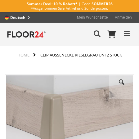
Sommer Deal:
10 % Rabatt*
| Code
SOMMER26
*Ausgenommen Sale-Artikel und Sonderposten.
Deutsch
Mein Wunschzettel
Anmelden
Direkt
Mein Wa
Suche
zum
Inhalt
HOME
CLIP AUSSENECKE KIESELGRAU UNI 2 STÜCK
Zum
Ende
der
Bildergalerie
springen