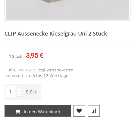
Zum
Anfang
CLIP Aussenecke Kieselgrau Uni 2 Stück
der
Bildergalerie
springen
3,95 €
1 Stück =
Inkl. 19% MwSt. , zzgl.
Versandkosten
Lieferzeit: ca. 5 bis 12 Werktage
Stück
In den Warenkorb