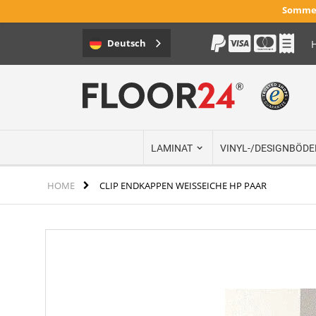
Sommer
Deutsch
H
Direkt
zum
Inhalt
LAMINAT
VINYL-/DESIGNBÖDE
HOME
CLIP ENDKAPPEN WEISSEICHE HP PAAR
Zum
Ende
der
Bildergalerie
springen