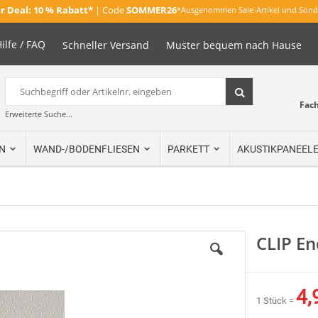
 Deal:
10 % Rabatt*
| Code
SOMMER26
*Ausgenommen Sale-Artikel und Sond
ilfe / FAQ
Schneller Versand
Muster bequem nach Hause
Suche
Suche
Fac
Erweiterte Suche...
N
WAND-/BODENFLIESEN
PARKETT
AKUSTIKPANEEL
CLIP E
4,
1 Stück =