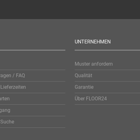
UNTERNEHMEN
Muster anfordern
ragen / FAQ
Qualität
Lieferzeiten
Garantie
rten
Über FLOOR24
rgang
e Suche