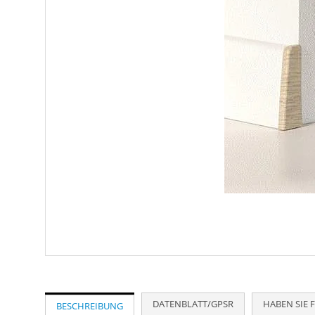
Zum
Anfang
der
Bildergalerie
DATENBLATT/GPSR
HABEN SIE 
BESCHREIBUNG