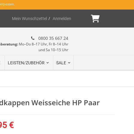
erposten.
Mein Warenk
Mein Wunschzettel
Anmelden
0800 35 667 24
hberatung:
Mo–Do 8–17 Uhr, Fr 8–14 Uhr
und Sa 10–15 Uhr
E
LEISTEN/ZUBEHÖR
SALE
ndkappen Weisseiche HP Paar
95 €