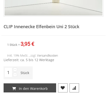
Zum
Anfang
CLIP Innenecke Elfenbein Uni 2 Stück
der
Bildergalerie
springen
3,95 €
1 Stück =
Inkl. 19% MwSt. , zzgl.
Versandkosten
Lieferzeit: ca. 5 bis 12 Werktage
Stück
In den Warenkorb