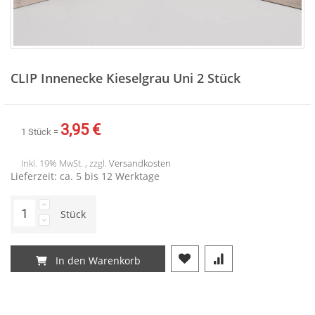
Zum
Anfang
CLIP Innenecke Kieselgrau Uni 2 Stück
der
Bildergalerie
springen
3,95 €
1 Stück =
Inkl. 19% MwSt. , zzgl.
Versandkosten
Lieferzeit: ca. 5 bis 12 Werktage
Stück
In den Warenkorb