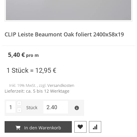
Zum
Anfang
CLIP Leiste Beaumont Oak foliert 2400x58x19
der
Bildergalerie
springen
5,40 €
pro
m
1 Stück =
12,95 €
Inkl. 19% MwSt. , zzgl.
Versandkosten
Lieferzeit: ca. 5 bis 12 Werktage
Stück
In den Warenkorb