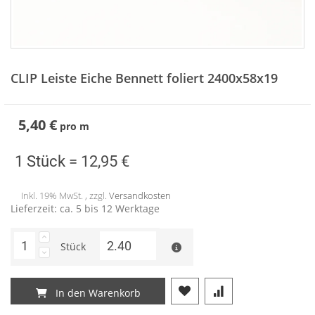
Zum
Anfang
CLIP Leiste Eiche Bennett foliert 2400x58x19
der
Bildergalerie
springen
5,40 €
pro
m
1 Stück =
12,95 €
Inkl. 19% MwSt. , zzgl.
Versandkosten
Lieferzeit: ca. 5 bis 12 Werktage
Stück
In den Warenkorb