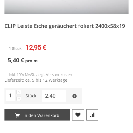
Zum
Anfang
CLIP Leiste Eiche geräuchert foliert 2400x58x19
der
Bildergalerie
springen
12,95 €
1 Stück =
5,40 €
pro
m
Inkl. 19% MwSt. , zzgl.
Versandkosten
Lieferzeit: ca. 5 bis 12 Werktage
Stück
In den Warenkorb