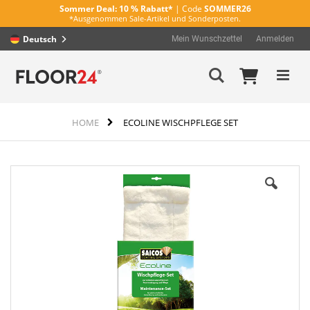
Sommer Deal:
10 % Rabatt*
| Code
SOMMER26
*Ausgenommen Sale-Artikel und Sonderposten.
Deutsch
Mein Wunschzettel
Anmelden
Direkt
Mein Wa
Suche
zum
Inhalt
HOME
ECOLINE WISCHPFLEGE SET
Zum
Ende
der
Bildergalerie
springen