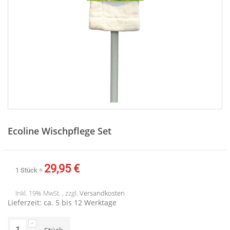
Zum
Anfang
Ecoline Wischpflege Set
der
Bildergalerie
springen
29,95 €
1 Stück =
Inkl. 19% MwSt. , zzgl.
Versandkosten
Lieferzeit: ca. 5 bis 12 Werktage