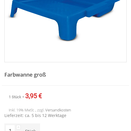
Zum
Anfang
Farbwanne groß
der
Bildergalerie
springen
3,95 €
1 Stück =
Inkl. 19% MwSt. , zzgl.
Versandkosten
Lieferzeit: ca. 5 bis 12 Werktage