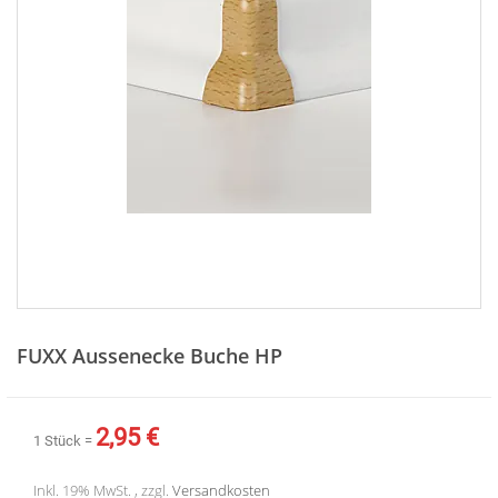
Zum
Anfang
FUXX Aussenecke Buche HP
der
Bildergalerie
springen
2,95 €
1 Stück =
Inkl. 19% MwSt. , zzgl.
Versandkosten