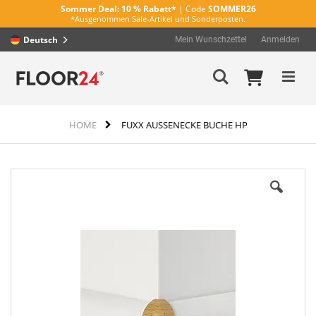
Sommer Deal:
10 % Rabatt*
| Code
SOMMER26
*Ausgenommen Sale-Artikel und Sonderposten.
Deutsch
Mein Wunschzettel
Anmelden
Direkt
Mein Wa
Suche
zum
Inhalt
HOME
FUXX AUSSENECKE BUCHE HP
Zum
Ende
der
Bildergalerie
springen