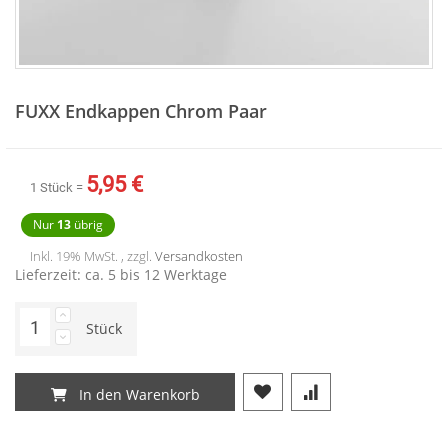
Zum
Anfang
FUXX Endkappen Chrom Paar
der
Bildergalerie
springen
5,95 €
1 Stück =
Nur
13
übrig
Inkl. 19% MwSt. , zzgl.
Versandkosten
Lieferzeit: ca. 5 bis 12 Werktage
Stück
In den Warenkorb