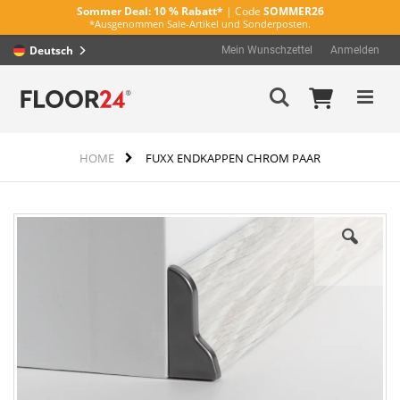
Sommer Deal:
10 % Rabatt*
| Code
SOMMER26
*Ausgenommen Sale-Artikel und Sonderposten.
Deutsch
Mein Wunschzettel
Anmelden
Direkt
Mein Wa
Suche
zum
Inhalt
HOME
FUXX ENDKAPPEN CHROM PAAR
Zum
Ende
der
Bildergalerie
springen