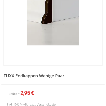
Zum
Anfang
FUXX Endkappen Wenige Paar
der
Bildergalerie
springen
2,95 €
1 Stück =
Inkl. 19% MwSt. , zzgl.
Versandkosten