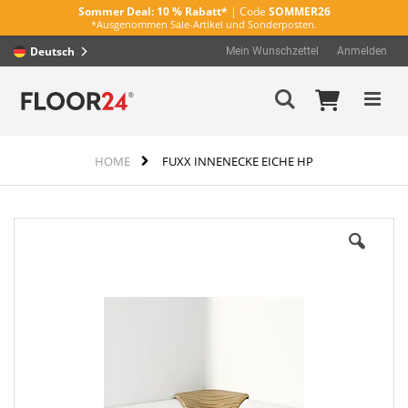
Sommer Deal:
10 % Rabatt*
| Code
SOMMER26
*Ausgenommen Sale-Artikel und Sonderposten.
Deutsch
Mein Wunschzettel
Anmelden
Direkt
Mein Wa
Suche
zum
Inhalt
HOME
FUXX INNENECKE EICHE HP
Zum
Ende
der
Bildergalerie
springen