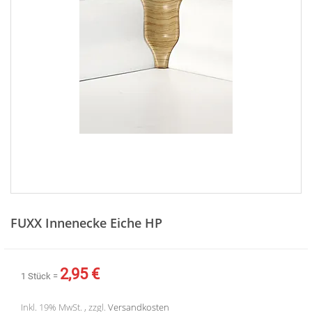
Zum
Anfang
FUXX Innenecke Eiche HP
der
Bildergalerie
springen
2,95 €
1 Stück =
Inkl. 19% MwSt. , zzgl.
Versandkosten