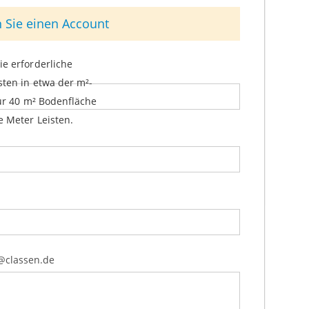
g /
n Sie einen Account
e erforderliche
ten in etwa der m²-
Für 40 m² Bodenfläche
e Meter Leisten.
@classen.de