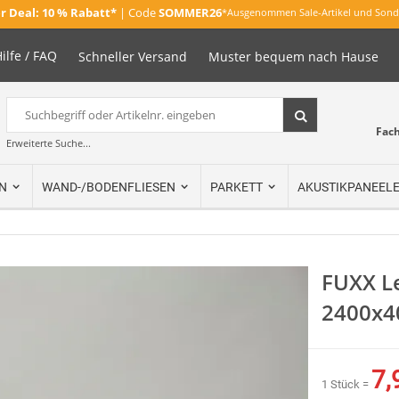
 Deal:
10 % Rabatt*
| Code
SOMMER26
*Ausgenommen Sale-Artikel und Sond
ilfe / FAQ
Schneller Versand
Muster bequem nach Hause
Suche
Suche
Fac
Erweiterte Suche...
N
WAND-/BODENFLIESEN
PARKETT
AKUSTIKPANEEL
FUXX Le
2400x4
7,
1 Stück =