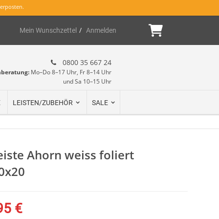
erposten.
Mein Warenk
Mein Wunschzettel
Anmelden
0800 35 667 24
hberatung:
Mo–Do 8–17 Uhr, Fr 8–14 Uhr
und Sa 10–15 Uhr
E
LEISTEN/ZUBEHÖR
SALE
iste Ahorn weiss foliert
0x20
95 €