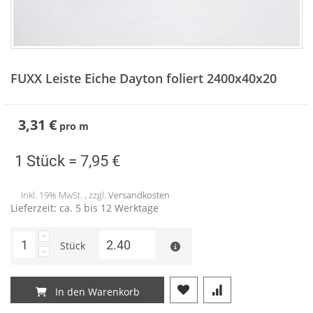
Zum
Anfang
FUXX Leiste Eiche Dayton foliert 2400x40x20
der
Bildergalerie
springen
3,31 €
pro
m
1 Stück =
7,95 €
Inkl. 19% MwSt. , zzgl.
Versandkosten
Lieferzeit: ca. 5 bis 12 Werktage
Stück
In den Warenkorb