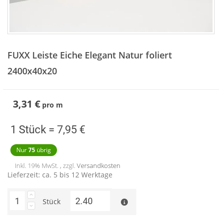
Zum
Anfang
FUXX Leiste Eiche Elegant Natur foliert
der
Bildergalerie
2400x40x20
springen
3,31 €
pro
m
1 Stück =
7,95 €
Nur
75
übrig
Inkl. 19% MwSt. , zzgl.
Versandkosten
Lieferzeit: ca. 5 bis 12 Werktage
Stück