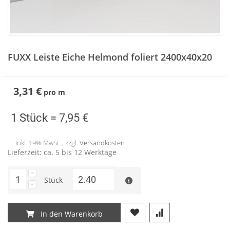
Zum
Anfang
FUXX Leiste Eiche Helmond foliert 2400x40x20
der
Bildergalerie
springen
3,31 €
pro
m
1 Stück =
7,95 €
Inkl. 19% MwSt. , zzgl.
Versandkosten
Lieferzeit: ca. 5 bis 12 Werktage
Stück
In den Warenkorb