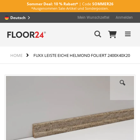
Sommer Deal:
10 % Rabatt*
| Code
SOMMER26
*Ausgenommen Sale-Artikel und Sonderposten.
Deutsch
Mein Wunschzettel
Anmelden
Direkt
Mein Wa
Suche
zum
Inhalt
HOME
FUXX LEISTE EICHE HELMOND FOLIERT 2400X40X20
Zum
Ende
der
Bildergalerie
springen