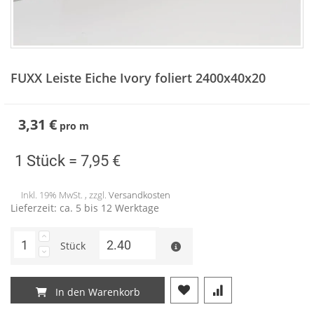
Zum
Anfang
FUXX Leiste Eiche Ivory foliert 2400x40x20
der
Bildergalerie
springen
3,31 €
pro
m
1 Stück =
7,95 €
Inkl. 19% MwSt. , zzgl.
Versandkosten
Lieferzeit: ca. 5 bis 12 Werktage
Stück
In den Warenkorb