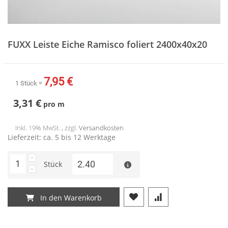
Zum
Anfang
FUXX Leiste Eiche Ramisco foliert 2400x40x20
der
Bildergalerie
springen
7,95 €
1 Stück =
3,31 €
pro
m
Inkl. 19% MwSt. , zzgl.
Versandkosten
Lieferzeit: ca. 5 bis 12 Werktage
Stück
In den Warenkorb