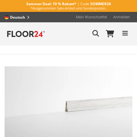
Sommer Deal:
10 % Rabatt*
| Code
SOMMER26
*Ausgenommen Sale-Artikel und Sonderposten.
Deutsch
Mein Wunschzettel
Anmelden
Direkt
Mein Wa
Suche
zum
Inhalt
Zum
Ende
der
Bildergalerie
springen