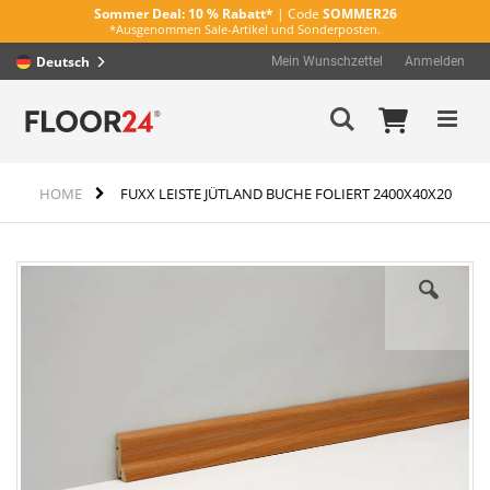
Sommer Deal:
10 % Rabatt*
| Code
SOMMER26
*Ausgenommen Sale-Artikel und Sonderposten.
Deutsch
Mein Wunschzettel
Anmelden
Direkt
Mein Wa
Suche
zum
Inhalt
HOME
FUXX LEISTE JÜTLAND BUCHE FOLIERT 2400X40X20
Zum
Ende
der
Bildergalerie
springen