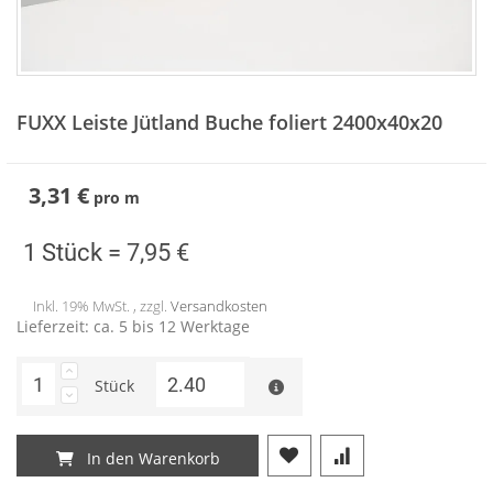
Zum
Anfang
FUXX Leiste Jütland Buche foliert 2400x40x20
der
Bildergalerie
springen
3,31 €
pro
m
1 Stück =
7,95 €
Inkl. 19% MwSt. , zzgl.
Versandkosten
Lieferzeit: ca. 5 bis 12 Werktage
Stück
In den Warenkorb