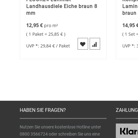
Landhausdiele Eiche braun 8
Lamin
mm
braun
12,95 €
14,95 
pro
m²
1 Paket =
25,85 €
1 Set 
UVP *:
29,84 €
/ Paket
UVP *:
HABEN SIE FRAGEN?
ZAHLUNG
Nutzen Sie unsere kostenlose Hotline unter
0800 3566724
oder schreiben Sie uns eine