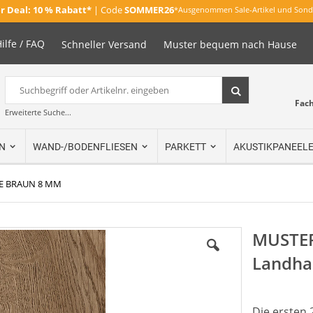
 Deal:
10 % Rabatt*
| Code
SOMMER26
*Ausgenommen Sale-Artikel und Sond
ilfe / FAQ
Schneller Versand
Muster bequem nach Hause
Suche
Suche
Fac
Erweiterte Suche...
N
WAND-/BODENFLIESEN
PARKETT
AKUSTIKPANEEL
E BRAUN 8 MM
MUSTER
Landha
Die ersten 