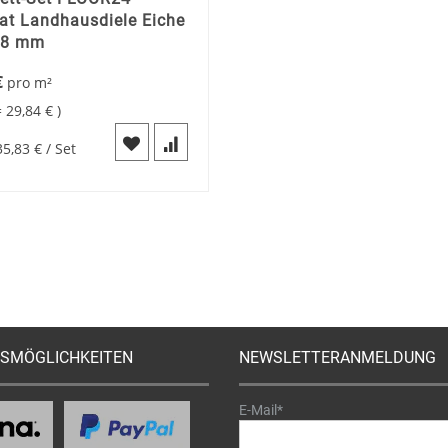
at Landhausdiele Eiche
 8 mm
€
pro
m²
=
29,84 €
35,83 €
/ Set
SMÖGLICHKEITEN
NEWSLETTERANMELDUNG
E-Mail*