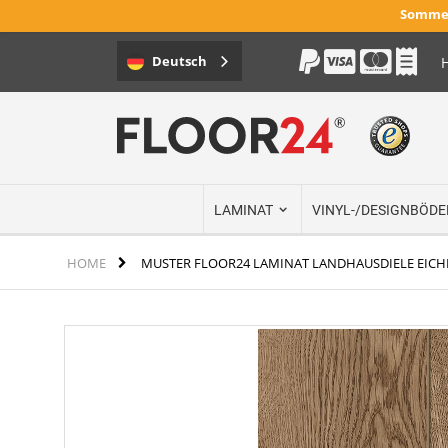
Sommer
Deutsch
H
Direkt
zum
Inhalt
LAMINAT
VINYL-/DESIGNBÖDE
HOME
MUSTER FLOOR24 LAMINAT LANDHAUSDIELE EICH
Zum
Ende
der
Bildergalerie
springen