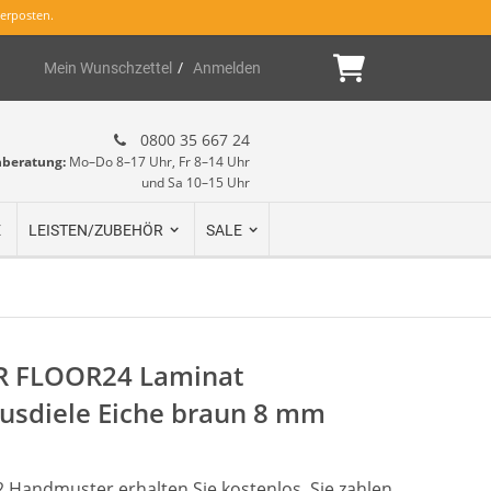
erposten.
Mein Warenk
Mein Wunschzettel
Anmelden
0800 35 667 24
hberatung:
Mo–Do 8–17 Uhr, Fr 8–14 Uhr
und Sa 10–15 Uhr
E
LEISTEN/ZUBEHÖR
SALE
 FLOOR24 Laminat
usdiele Eiche braun 8 mm
2 Handmuster erhalten Sie kostenlos, Sie zahlen