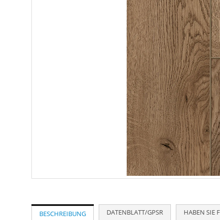
Zum
Anfang
der
Bildergalerie
DATENBLATT/GPSR
HABEN SIE 
BESCHREIBUNG