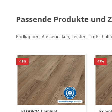
Passende Produkte und 
Endkappen, Aussenecken, Leisten, Trittschall
In
In
den
den
13%
17%
Warenkorb
Waren
FLOOR24 Laminat
Kompl