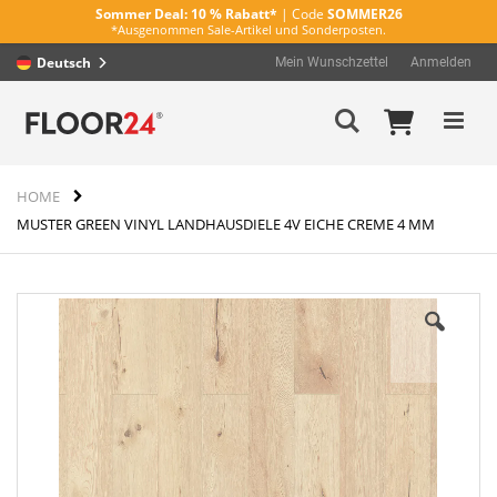
Sommer Deal:
10 % Rabatt*
| Code
SOMMER26
*Ausgenommen Sale-Artikel und Sonderposten.
Deutsch
Mein Wunschzettel
Anmelden
Direkt
Mein Wa
Suche
zum
Inhalt
HOME
MUSTER GREEN VINYL LANDHAUSDIELE 4V EICHE CREME 4 MM
Zum
Ende
der
Bildergalerie
springen