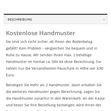
Lorem ipsum dolor sit amet, consectetur adipisicing elit,
Lorem ipsum dolor sit amet, consectetur adipisicing elit,
Lorem ipsum dolor sit amet, consectetur adipisicing elit,
sed do eiusmod tempor incididunt ut labore et dolore
sed do eiusmod tempor incididunt ut labore et dolore
sed do eiusmod tempor incididunt ut labore et dolore
magna aliqua. Ut enim ad minim veniam, quis nostrud
magna aliqua. Ut enim ad minim veniam, quis nostrud
magna aliqua. Ut enim ad minim veniam, quis nostrud
BESCHREIBUNG
exercitation ullamco laboris nisi ut aliquip ex ea
exercitation ullamco laboris nisi ut aliquip ex ea
exercitation ullamco laboris nisi ut aliquip ex ea
commodo consequat.
commodo consequat.
commodo consequat.
Kostenlose Handmuster
Sie sind sich nicht sicher, ob Ihnen der Bodenbelag
gefällt? Kein Problem - vergleichen Sie bequem und in
Ruhe zu Hause. Wir senden Ihnen max. 2 beliebige
Handmuster im Format ca. DIN A4 ohne Berechnung, Sie
zahlen nur die Versandkosten-Pauschale in Höhe von 4,90
Euro.
Benötigen Sie mehr als 2 Handmuster, dann erhalten Sie
die weiteren Handmuster gegen Berechnung. Legen Sie
die Handmuster zunächst in den Warenkorb. An der Kasse
und bevor Sie Ihre Bestellung bestätigen, wird Ihnen der