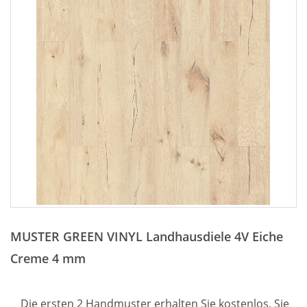
Zum
Anfang
MUSTER GREEN VINYL Landhausdiele 4V Eiche
der
Bildergalerie
Creme 4 mm
springen
Die ersten 2 Handmuster erhalten Sie kostenlos, Sie