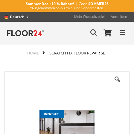
Sommer Deal:
10 % Rabatt*
| Code
SOMMER26
*Ausgenommen Sale-Artikel und Sonderposten.
Deutsch
Mein Wunschzettel
Anmelden
Direkt
Mein Wa
Suche
zum
Inhalt
HOME
SCRATCH FIX FLOOR REPAIR SET
Zum
Ende
der
Bildergalerie
springen