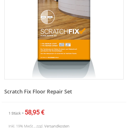
Zum
Anfang
Scratch Fix Floor Repair Set
der
Bildergalerie
springen
58,95 €
1 Stück =
Inkl. 19% MwSt. , zzgl.
Versandkosten