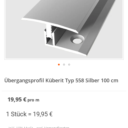
Zum
Anfang
Übergangsprofil Küberit Typ 558 Silber 100 cm
der
Bildergalerie
springen
19,95 €
pro
m
1 Stück =
19,95 €