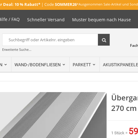
 Deal:
10 % Rabatt*
| Code
SOMMER26
*Ausgenommen Sale-Artikel und Sond
ilfe / FAQ
Schneller Versand
Muster bequem nach Hause
Suche
Suche
Fac
Erweiterte Suche...
N
WAND-/BODENFLIESEN
PARKETT
AKUSTIKPANEEL
Übergan
270 cm
59
1 Stück =