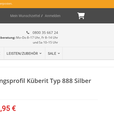
erposten.
Mein Warenk
Mein Wunschzettel
Anmelden
0800 35 667 24
hberatung:
Mo–Do 8–17 Uhr, Fr 8–14 Uhr
und Sa 10–15 Uhr
E
LEISTEN/ZUBEHÖR
SALE
gsprofil Küberit Typ 888 Silber
,95 €