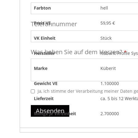
Farbton
hell
Telefonnummer
Preis VE
59,95 €
VK Einheit
Stück
Was haben Sie auf dem Herzen?
Hersteller
Küberit Profile 
Marke
Küberit
Gewicht VE
1.100000
Ja, ich stimme der Verarbeitung meiner Daten 
Lieferzeit
ca. 5 bis 12 Werkt
Absenden
Menge je VK-Einheit
2.700000