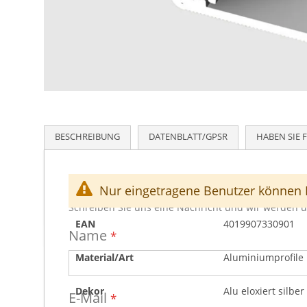
Zum
Anfang
der
Bildergalerie
BESCHREIBUNG
DATENBLATT/GPSR
HABEN SIE 
springen
SCHREIBEN SIE UNS
Datenblatt/GPSR
2-teiliges Profilsystem zum Schrauben, von 7 - 17 
Nur eingetragene Benutzer können 
Artikelnummer
49041000
Schreiben Sie uns eine Nachricht und wir werden u
EAN
4019907330901
Name
Material/Art
Aluminiumprofile
Dekor
Alu eloxiert silber
E-Mail