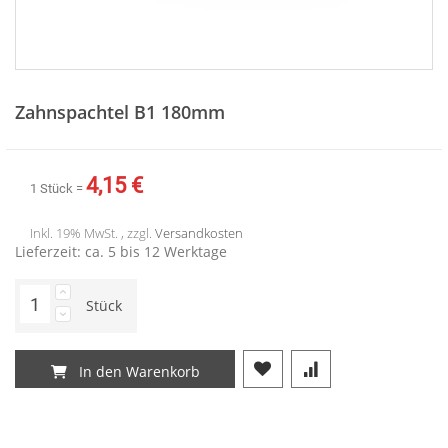
Zum
Anfang
Zahnspachtel B1 180mm
der
Bildergalerie
springen
4,15 €
1 Stück =
Inkl. 19% MwSt. , zzgl.
Versandkosten
Lieferzeit: ca. 5 bis 12 Werktage
Stück
In den Warenkorb