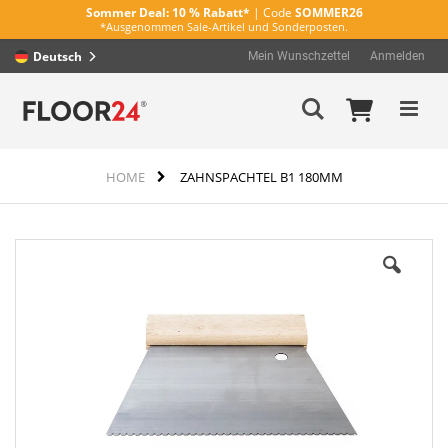
Sommer Deal:
10 % Rabatt*
| Code
SOMMER26
*Ausgenommen Sale-Artikel und Sonderposten.
Deutsch
Mein Wunschzettel
Anmelden
Direkt
Mein Wa
Suche
zum
Inhalt
HOME
ZAHNSPACHTEL B1 180MM
Zum
Ende
der
Bildergalerie
springen