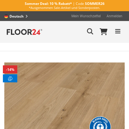
Sommer Deal:
10 % Rabatt*
| Code
SOMMER26
*Ausgenommen Sale-Artikel und Sonderposten.
Deutsch
Mein Wunschzettel
Anmelden
Direkt
Mein Wa
Suche
zum
Inhalt
Zum
14%
Ende
der
Bildergalerie
springen