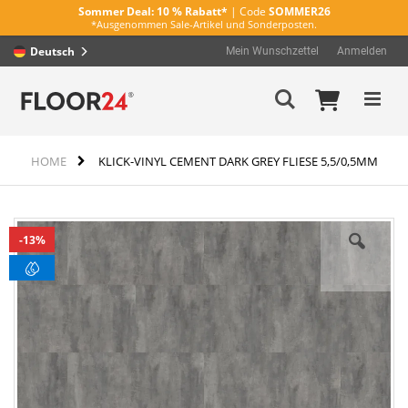
Sommer Deal:
10 % Rabatt*
| Code
SOMMER26
*Ausgenommen Sale-Artikel und Sonderposten.
Deutsch
Mein Wunschzettel
Anmelden
Direkt
Mein Wa
Suche
zum
Inhalt
HOME
KLICK-VINYL CEMENT DARK GREY FLIESE 5,5/0,5MM
Zum
13%
Ende
der
Bildergalerie
springen