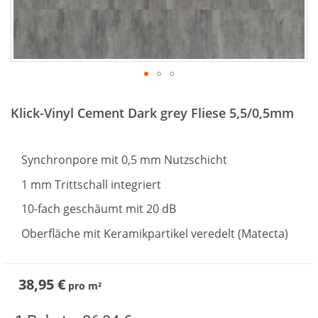
Zum
Anfang
Klick-Vinyl Cement Dark grey Fliese 5,5/0,5mm
der
Bildergalerie
springen
Synchronpore mit 0,5 mm Nutzschicht
1 mm Trittschall integriert
10-fach geschäumt mit 20 dB
Oberfläche mit Keramikpartikel veredelt (Matecta)
38,95 €
pro
m²