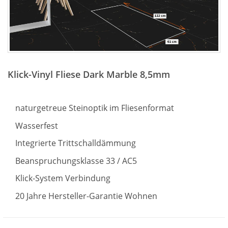
Zum
Anfang
Klick-Vinyl Fliese Dark Marble 8,5mm
der
Bildergalerie
springen
naturgetreue Steinoptik im Fliesenformat
Wasserfest
Integrierte Trittschalldämmung
Beanspruchungsklasse 33 / AC5
Klick-System Verbindung
20 Jahre Hersteller-Garantie Wohnen