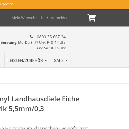
erposten.
Mein Warenk
Mein Wunschzettel
Anmelden
0800 35 667 24
hberatung:
Mo–Do 8–17 Uhr, Fr 8–14 Uhr
und Sa 10–15 Uhr
E
LEISTEN/ZUBEHÖR
SALE
inyl Landhausdiele Eiche
vik 5,5mm/0,3
e Holzoptik im klassischen Dielenformat