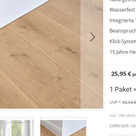
Wasserfest
Integrierte
Beanspruch
Klick-Syst
15 Jahre H
25,95 €
p
1 Paket 
UVP *:
66,94 
Inkl. 19% MwSt. 
Lieferzeit: c