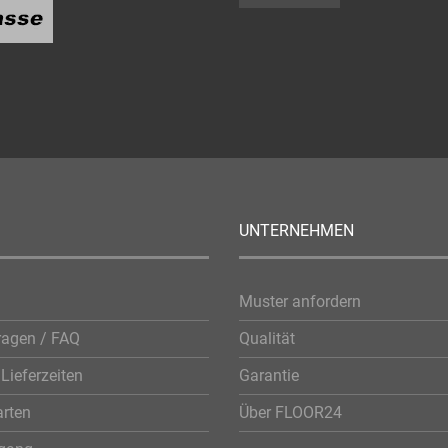
UNTERNEHMEN
Muster anfordern
ragen / FAQ
Qualität
Lieferzeiten
Garantie
rten
Über FLOOR24