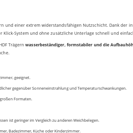
rn und einer extrem widerstandsfähigen Nutzschicht. Dank der i
 per Klick-System und ohne zusätzliche Unterlage schnell und einf
t HDF Trägern
wasserbeständiger, formstabiler und die Aufbauhöh
üche.
zimmer, geeignet.
findlicher gegenüber Sonneneinstrahlung und Temperaturschwankungen.
 großen Formaten.
ssen ist geringer im Vergleich zu anderen Weichbelegen.
mmer, Badezimmer, Küche oder Kinderzimmer.