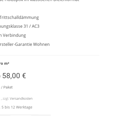
 Trittschalldämmung
ungsklasse 31 / AC3
em Verbindung
ersteller-Garantie Wohnen
ro
m²
58,00 €
=
€
/ Paket
, zzgl.
Versandkosten
a. 5 bis 12 Werktage