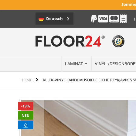
Sommer
Deutsch
H
Direkt
zum
Inhalt
LAMINAT
VINYL-/DESIGNBÖDE
HOME
KLICK-VINYL LANDHAUSDIELE EICHE REYKJAVIK 5,
Zum
13%
Ende
der
NEU
Bildergalerie
springen