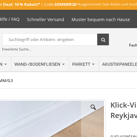
 Deal:
10 % Rabatt*
| Code
SOMMER26
*Ausgenommen Sale-Artikel und Sond
ilfe / FAQ
Schneller Versand
Muster bequem nach Hause
Suche
Suche
Fac
Erweiterte Suche...
N
WAND-/BODENFLIESEN
PARKETT
AKUSTIKPANEEL
5MM/0,3
Klick-V
Reykja
naturgetreu