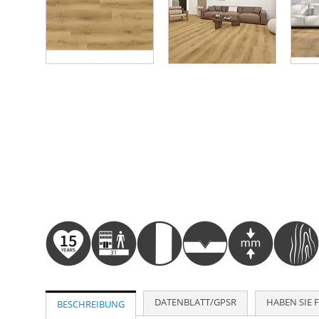
Zum
Anfang
der
Bildergalerie
springen
DATENBLATT/GPSR
HABEN SIE 
BESCHREIBUNG