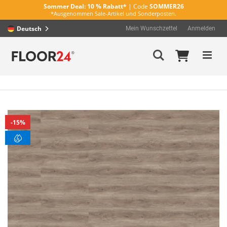
Sommer Deal:
10 % Rabatt*
| Code
SOMMER26
*Ausgenommen Sale-Artikel und Sonderposten.
Deutsch
Mein Wunschzettel
Anmelden
Direkt
Mein Wa
Suche
zum
Inhalt
Zum
15%
Ende
der
Bildergalerie
springen