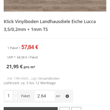
Zum
Anfang
Klick Vinylboden Landhausdiele Eiche Lucca
der
Bildergalerie
3,5/0,2mm + 1mm TS
springen
57,84 €
1 Paket =
UVP *:
68,38 €
/ Paket
21,95 €
pro
m²
Inkl. 19% MwSt. , zzgl.
Versandkosten
Lieferzeit: ca. 5 bis 12 Werktage
Paket
m²