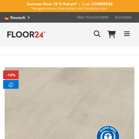
Sommer Deal:
10 % Rabatt*
| Code
SOMMER26
*Ausgenommen Sale-Artikel und Sonderposten.
Deutsch
Mein Wunschzettel
Anmelden
Direkt
Mein Wa
Suche
zum
Inhalt
Zum
14%
Ende
der
Bildergalerie
springen