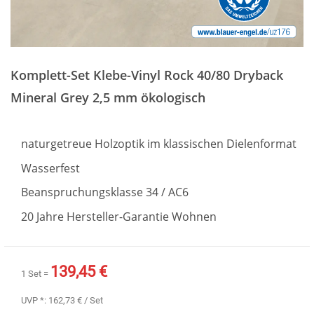
Zum
Anfang
Komplett-Set Klebe-Vinyl Rock 40/80 Dryback
der
Bildergalerie
Mineral Grey 2,5 mm ökologisch
springen
naturgetreue Holzoptik im klassischen Dielenformat
Wasserfest
Beanspruchungsklasse 34 / AC6
20 Jahre Hersteller-Garantie Wohnen
139,45 €
1 Set =
UVP *:
162,73 €
/ Set